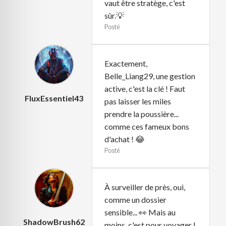
vaut être stratège, c'est
sûr.💡
Posté
Exactement,
Belle_Liang29, une gestion
active, c'est la clé ! Faut
FluxEssentiel43
pas laisser les miles
prendre la poussière...
comme ces fameux bons
d'achat ! 😂
Posté
À surveiller de près, oui,
comme un dossier
sensible... 👀 Mais au
ShadowBrush62
moins, c'est pour voyager !