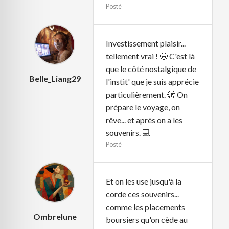
Posté
Investissement plaisir...
tellement vrai ! 🤩 C'est là
que le côté nostalgique de
Belle_Liang29
l'instit' que je suis apprécie
particulièrement. 🫣 On
prépare le voyage, on
rêve... et après on a les
souvenirs. 💻
Posté
Et on les use jusqu'à la
corde ces souvenirs...
comme les placements
Ombrelune
boursiers qu'on cède au