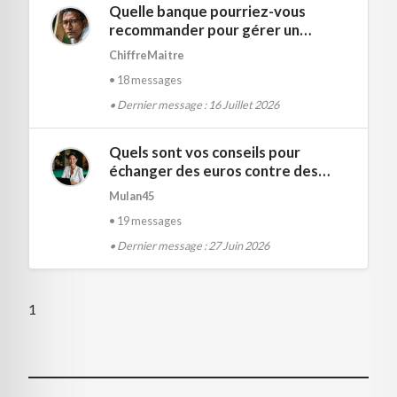
Quelle banque pourriez-vous
recommander pour gérer un
compte professionnel
ChiffreMaitre
efficacement ?
18 messages
Dernier message : 16 Juillet 2026
Quels sont vos conseils pour
échanger des euros contre des
devises étrangères ?
Mulan45
19 messages
Dernier message : 27 Juin 2026
1