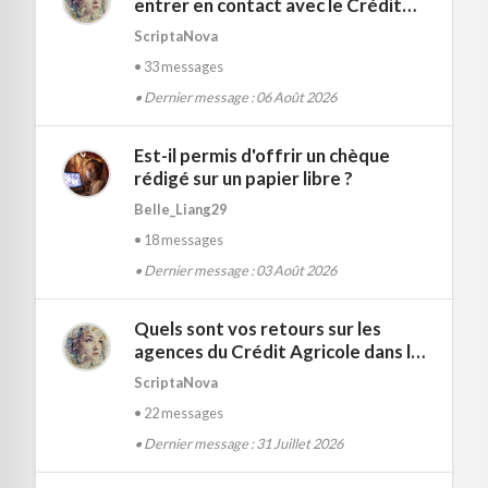
entrer en contact avec le Crédit
Immobilier de France situé à Nancy
ScriptaNova
?
33 messages
Dernier message : 06 Août 2026
Est-il permis d'offrir un chèque
rédigé sur un papier libre ?
Belle_Liang29
18 messages
Dernier message : 03 Août 2026
Quels sont vos retours sur les
agences du Crédit Agricole dans la
région du Midi Toulousain ?
ScriptaNova
22 messages
Dernier message : 31 Juillet 2026